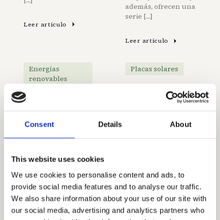
además, ofrecen una
serie […]
Leer artículo
Leer artículo
Energías
Placas solares
renovables
¿Cuántos
Sostenibilidad
paneles
Diccionario
solares
Consent
Details
About
de la casa
necesito para
sostenible y
mi casa?
eficiente
This website uses cookies
Helena Encinas
We use cookies to personalise content and ads, to
Helena Encinas
Jun 20, 2024
provide social media features and to analyse our traffic.
Sep 6, 2024
We also share information about your use of our site with
our social media, advertising and analytics partners who