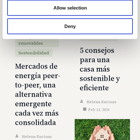
ambiental.
Allow selection
Leer artículo
Deny
Energías
Sostenibilidad
renovables
5 consejos
Sostenibilidad
para una
Mercados de
casa más
energía peer-
sostenible y
to-peer, una
eficiente
alternativa
emergente
Helena Encinas
Feb 13, 2024
cada vez más
consolidada
Helena Encinas