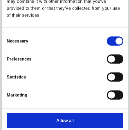
may combine it with other information that you’ve
provided to them or that they’ve collected from your use
of their services.
Te explicamos todos
Si lo que quieres es
Consent
los factores a tener
transformar tu casa
Necessary
Selection
en cuenta para
en un espacio
saber cuántas placas
mucho más ecológico
fotovoltaicas
y eficiente, es
Preferences
necesitas para
imprescindible
generar energía en
conocer los términos
casa y cómo
relacionados con el
Statistics
elegirlas.
vocabulario
sostenible para
poder informarte,
Leer artículo
Marketing
asesorarte e
implementar el
máximo de
elementos y hábitos
Allow all
que contribuyan a
minimizar el impacto