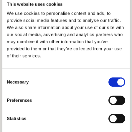
red eléctrica.
This website uses cookies
We use cookies to personalise content and ads, to
La compensación de
provide social media features and to analyse our traffic.
We also share information about your use of our site with
excedentes
our social media, advertising and analytics partners who
may combine it with other information that you’ve
El sistema de compensación de excedentes
provided to them or that they’ve collected from your use
permite a los usuarios recibir un
descuento en su
of their services.
factura de la luz por la energía que han vertido a
la red.
Sin embargo, es importante señalar que en
Consent
España no se permite el «almacenamiento»
Necessary
Selection
monetario del excedente, lo que significa que la
cantidad económica que recibas nunca superará
Preferences
el coste total de tu consumo de energía en un
mes. En otras palabras, si generas más energía de
Statistics
la que consumes de la red, no recibirás un pago,
ni se acumulará el valor de ese excedente para los