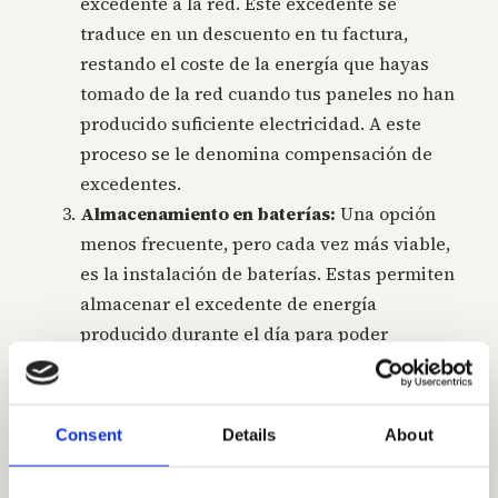
excedente a la red. Este excedente se
traduce en un descuento en tu factura,
restando el coste de la energía que hayas
tomado de la red cuando tus paneles no han
producido suficiente electricidad. A este
proceso se le denomina compensación de
excedentes.
Almacenamiento en baterías
:
Una opción
menos frecuente, pero cada vez más viable,
es la instalación de baterías. Estas permiten
almacenar el excedente de energía
producido durante el día para poder
utilizarlo durante la noche o en momentos
de bajo rendimiento solar. Aunque esta
solución implica una inversión adicional,
Consent
Details
About
puede aumentar tu independencia
energética y reducir tu dependencia de la