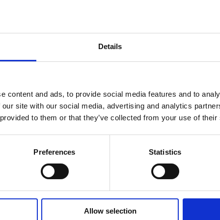
Details
e content and ads, to provide social media features and to analy
 our site with our social media, advertising and analytics partn
uamos tus suministros energéticos actuales y diseña
 provided to them or that they’ve collected from your use of their
 altamente capacitado se encarga de la instalación de
Preferences
Statistics
 toda la documentación necesaria ante los organismos
 principio hasta el final del proyecto, estamos com
Allow selection