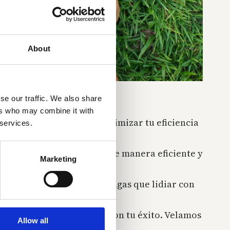
About
se our traffic. We also share
ers who may combine it with
mos una solución para maximizar tu eficiencia
 services.
 las placas fotovoltaicas de manera eficiente y
Marketing
 oficiales para que no tengas que lidiar con
prometidos personalmente con tu éxito. Velamos
Allow all