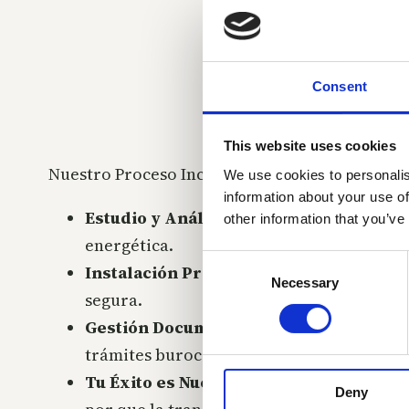
Consent
This website uses cookies
Nuestro Proceso Incluye:
We use cookies to personalis
information about your use of
Estudio y Análisis de Suministros:
Eval
other information that you’ve
energética.
Consent
Instalación Profesional
: Nuestro equipo
Necessary
Selection
segura.
Gestión Documental
: Nos encargamos de
trámites burocráticos.
Tu Éxito es Nuestra Prioridad
: Desde el
Deny